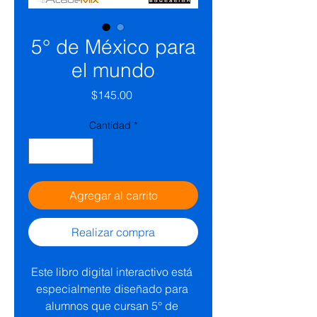
5° de México para
el mundo
Precio
$145.00
Cantidad
*
Agregar al carrito
Realizar compra
Este libro digital interactivo está 
especialmente diseñado para 
alumnos que cursan 5° de 